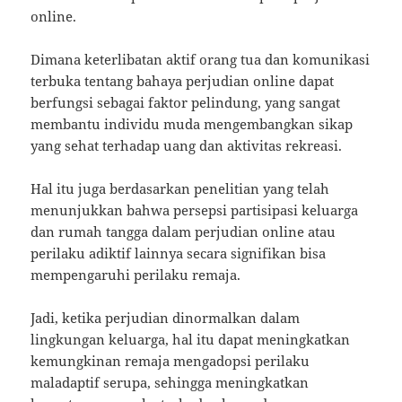
online.
Dimana keterlibatan aktif orang tua dan komunikasi
terbuka tentang bahaya perjudian online dapat
berfungsi sebagai faktor pelindung, yang sangat
membantu individu muda mengembangkan sikap
yang sehat terhadap uang dan aktivitas rekreasi.
Hal itu juga berdasarkan penelitian yang telah
menunjukkan bahwa persepsi partisipasi keluarga
dan rumah tangga dalam perjudian online atau
perilaku adiktif lainnya secara signifikan bisa
mempengaruhi perilaku remaja.
Jadi, ketika perjudian dinormalkan dalam
lingkungan keluarga, hal itu dapat meningkatkan
kemungkinan remaja mengadopsi perilaku
maladaptif serupa, sehingga meningkatkan