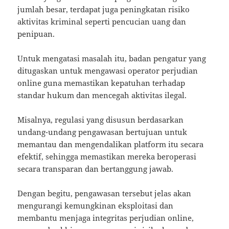
jumlah besar, terdapat juga peningkatan risiko
aktivitas kriminal seperti pencucian uang dan
penipuan.
Untuk mengatasi masalah itu, badan pengatur yang
ditugaskan untuk mengawasi operator perjudian
online guna memastikan kepatuhan terhadap
standar hukum dan mencegah aktivitas ilegal.
Misalnya, regulasi yang disusun berdasarkan
undang-undang pengawasan bertujuan untuk
memantau dan mengendalikan platform itu secara
efektif, sehingga memastikan mereka beroperasi
secara transparan dan bertanggung jawab.
Dengan begitu, pengawasan tersebut jelas akan
mengurangi kemungkinan eksploitasi dan
membantu menjaga integritas perjudian online,