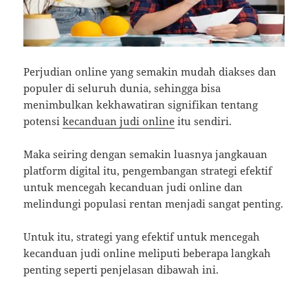
Perjudian online yang semakin mudah diakses dan
populer di seluruh dunia, sehingga bisa
menimbulkan kekhawatiran signifikan tentang
potensi
kecanduan judi online
itu sendiri.
Maka seiring dengan semakin luasnya jangkauan
platform digital itu, pengembangan strategi efektif
untuk mencegah kecanduan judi online dan
melindungi populasi rentan menjadi sangat penting.
Untuk itu, strategi yang efektif untuk mencegah
kecanduan judi online meliputi beberapa langkah
penting seperti penjelasan dibawah ini.