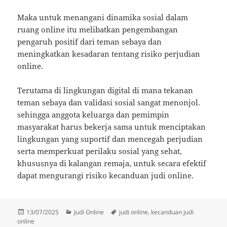
Maka untuk menangani dinamika sosial dalam
ruang online itu melibatkan pengembangan
pengaruh positif dari teman sebaya dan
meningkatkan kesadaran tentang risiko perjudian
online.
Terutama di lingkungan digital di mana tekanan
teman sebaya dan validasi sosial sangat menonjol.
sehingga anggota keluarga dan pemimpin
masyarakat harus bekerja sama untuk menciptakan
lingkungan yang suportif dan mencegah perjudian
serta memperkuat perilaku sosial yang sehat,
khususnya di kalangan remaja, untuk secara efektif
dapat mengurangi risiko kecanduan judi online.
Diposkan
Kategori
Tag
13/07/2025
Judi Online
judi online
,
kecanduan judi
pada
online