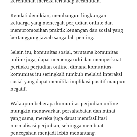
kerentanan mereka terhadap kecanduan.
Kendati demikian, membangun lingkungan
keluarga yang mencegah perjudian online dan
mempromosikan praktik keuangan dan sosial yang
bertanggung jawab sangatlah penting.
Selain itu, komunitas sosial, terutama komunitas
online juga, dapat memengaruhi dan memperkuat
perilaku perjudian online. dimana komunitas-
komunitas itu seringkali tumbuh melalui interaksi
sosial yang dapat memiliki implikasi positif maupun
negatif.
Walaupun beberapa komunitas perjudian online
mungkin menawarkan persahabatan dan minat
yang sama, mereka juga dapat memfasilitasi
normalisasi perjudian, sehingga membuat
pencegahan menjadi lebih menantang.