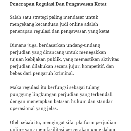
Penerapan Regulasi Dan Pengawasan Ketat
Salah satu strategi paling mendasar untuk
mengekang kecanduan
judi online
adalah
penerapan regulasi dan pengawasan yang ketat.
Dimana juga, berdasarkan undang-undang
perjudian yang dirancang untuk menegakkan
tujuan kebijakan publik, yang memastikan aktivitas
perjudian dilakukan secara jujur, kompetitif, dan
bebas dari pengaruh kriminal.
Maka regulasi itu berfungsi sebagai tulang
punggung lingkungan perjudian yang terkendali
dengan menetapkan batasan hukum dan standar
operasional yang jelas.
Oleh sebab itu, mengingat sifat platform perjudian
online yang memfasilitasi pergerakan uang dalam