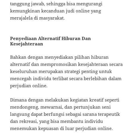
tanggung jawab, sehingga bisa mengurangi
kemungkinan kecanduan judi online yang
merajalela di masyarakat.
Penyediaan Alternatif Hiburan Dan
Kesejahteraan
Bahkan dengan menyediakan pilihan hiburan
alternatif dan mempromosikan kesejahteraan secara
keseluruhan merupakan strategi penting untuk
mencegah individu terlibat secara berlebihan dalam
perjudian online.
Dimana dengan melakukan kegiatan kreatif seperti
mendongeng, mewarnai, dan pertunjukan seni
langsung dapat berfungsi sebagai sarana terapeutik
dan rekreasi, yang bisa membantu individu
menemukan kepuasan di luar perjudian online.