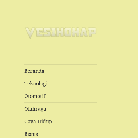
Situs Informasi Berita Online
Vesihohap
Terkini
Beranda
Teknologi
Otomotif
Olahraga
Gaya Hidup
Bisnis