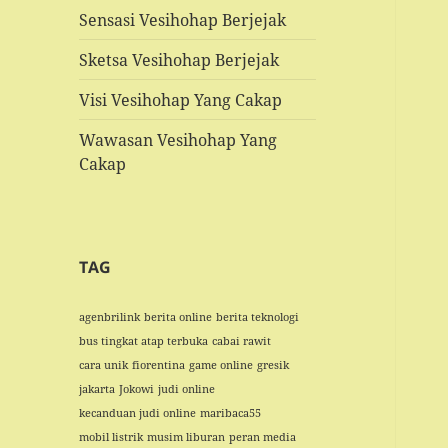
Sensasi Vesihohap Berjejak
Sketsa Vesihohap Berjejak
Visi Vesihohap Yang Cakap
Wawasan Vesihohap Yang
Cakap
TAG
agenbrilink
berita online
berita teknologi
bus tingkat atap terbuka
cabai rawit
cara unik
fiorentina
game online
gresik
jakarta
Jokowi
judi online
kecanduan judi online
maribaca55
mobil listrik
musim liburan
peran media