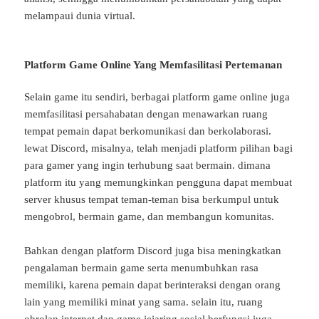
melampaui dunia virtual.
Platform Game Online Yang Memfasilitasi Pertemanan
Selain game itu sendiri, berbagai platform game online juga
memfasilitasi persahabatan dengan menawarkan ruang
tempat pemain dapat berkomunikasi dan berkolaborasi.
lewat Discord, misalnya, telah menjadi platform pilihan bagi
para gamer yang ingin terhubung saat bermain. dimana
platform itu yang memungkinkan pengguna dapat membuat
server khusus tempat teman-teman bisa berkumpul untuk
mengobrol, bermain game, dan membangun komunitas.
Bahkan dengan platform Discord juga bisa meningkatkan
pengalaman bermain game serta menumbuhkan rasa
memiliki, karena pemain dapat berinteraksi dengan orang
lain yang memiliki minat yang sama. selain itu, ruang