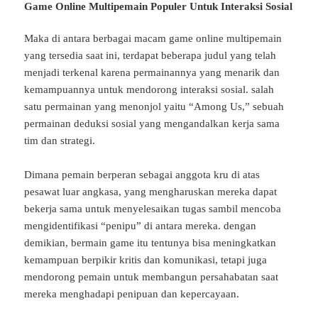
Game Online Multipemain Populer Untuk Interaksi Sosial
Maka di antara berbagai macam game online multipemain
yang tersedia saat ini, terdapat beberapa judul yang telah
menjadi terkenal karena permainannya yang menarik dan
kemampuannya untuk mendorong interaksi sosial. salah
satu permainan yang menonjol yaitu “Among Us,” sebuah
permainan deduksi sosial yang mengandalkan kerja sama
tim dan strategi.
Dimana pemain berperan sebagai anggota kru di atas
pesawat luar angkasa, yang mengharuskan mereka dapat
bekerja sama untuk menyelesaikan tugas sambil mencoba
mengidentifikasi “penipu” di antara mereka. dengan
demikian, bermain game itu tentunya bisa meningkatkan
kemampuan berpikir kritis dan komunikasi, tetapi juga
mendorong pemain untuk membangun persahabatan saat
mereka menghadapi penipuan dan kepercayaan.