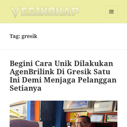
MENU
DAN
Vesihohap
WIDGET
Tag:
gresik
Begini Cara Unik Dilakukan
AgenBrilink Di Gresik Satu
Ini Demi Menjaga Pelanggan
Setianya